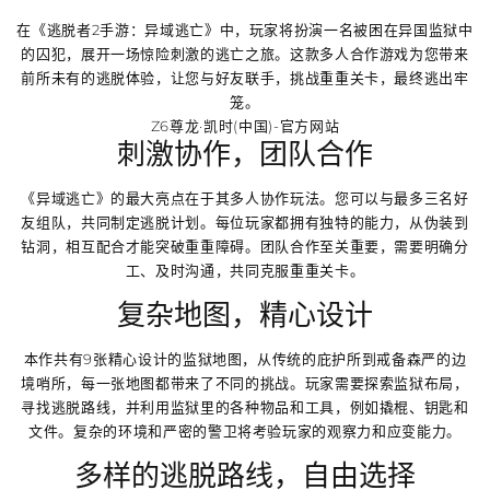
在《逃脱者2手游：异域逃亡》中，玩家将扮演一名被困在异国监狱中
的囚犯，展开一场惊险刺激的逃亡之旅。这款多人合作游戏为您带来
前所未有的逃脱体验，让您与好友联手，挑战重重关卡，最终逃出牢
笼。
Z6尊龙·凯时(中国)-官方网站
刺激协作，团队合作
《异域逃亡》的最大亮点在于其多人协作玩法。您可以与最多三名好
友组队，共同制定逃脱计划。每位玩家都拥有独特的能力，从伪装到
钻洞，相互配合才能突破重重障碍。团队合作至关重要，需要明确分
工、及时沟通，共同克服重重关卡。
复杂地图，精心设计
本作共有9张精心设计的监狱地图，从传统的庇护所到戒备森严的边
境哨所，每一张地图都带来了不同的挑战。玩家需要探索监狱布局，
寻找逃脱路线，并利用监狱里的各种物品和工具，例如撬棍、钥匙和
文件。复杂的环境和严密的警卫将考验玩家的观察力和应变能力。
多样的逃脱路线，自由选择