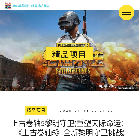
精品项目
精品项目
2026-01-18 09:01:29
上古卷轴5黎明守卫(重塑天际命运：
《上古卷轴5》全新黎明守卫挑战)