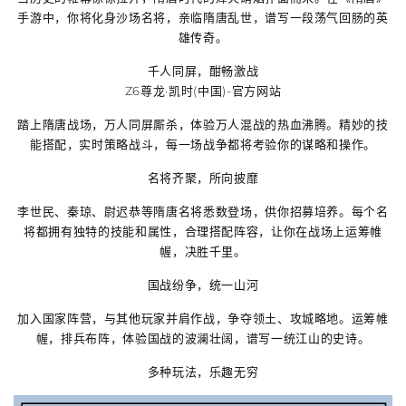
手游中，你将化身沙场名将，亲临隋唐乱世，谱写一段荡气回肠的英
雄传奇。
千人同屏，酣畅激战
Z6尊龙·凯时(中国)-官方网站
踏上隋唐战场，万人同屏厮杀，体验万人混战的热血沸腾。精妙的技
能搭配，实时策略战斗，每一场战争都将考验你的谋略和操作。
名将齐聚，所向披靡
李世民、秦琼、尉迟恭等隋唐名将悉数登场，供你招募培养。每个名
将都拥有独特的技能和属性，合理搭配阵容，让你在战场上运筹帷
幄，决胜千里。
国战纷争，统一山河
加入国家阵营，与其他玩家并肩作战，争夺领土、攻城略地。运筹帷
幄，排兵布阵，体验国战的波澜壮阔，谱写一统江山的史诗。
多种玩法，乐趣无穷