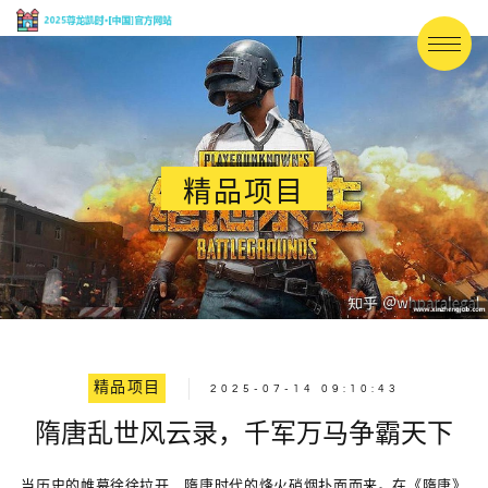
精品项目
精品项目
2025-07-14 09:10:43
隋唐乱世风云录，千军万马争霸天下
当历史的帷幕徐徐拉开，隋唐时代的烽火硝烟扑面而来。在《隋唐》