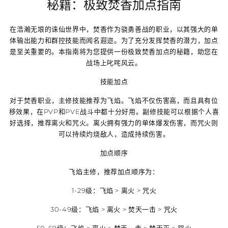
秘籍：极致焚香加点指南
在浩瀚无垠的诛仙世界中，焚香作为骁勇善战的职业，以其强大的单
体输出能力和群控技能而闻名遐迩。为了充分发挥焚香的潜力，加点
是至关重要的。本指南将为您提供一份极致焚香加点的秘籍，助您在
战场上叱咤风云。
技能加点
对于焚香职业，主修技能推荐为飞焰。飞焰不仅伤害高，而且具有位
移效果，在PVP和PVE战斗中都十分好用。副修技能可以根据个人喜
好选择，推荐离火和咒火。离火拥有强力的单体爆发伤害，而咒火则
可以持续灼烧敌人，造成持续伤害。
加点顺序
飞焰主修，推荐加点顺序为：
1-29级：飞焰 > 离火 > 咒火
30-49级：飞焰 > 离火 > 焚天一击 > 咒火