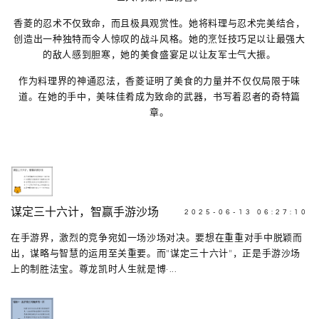
香菱的忍术不仅致命，而且极具观赏性。她将料理与忍术完美结合，
创造出一种独特而令人惊叹的战斗风格。她的烹饪技巧足以让最强大
的敌人感到胆寒，她的美食盛宴足以让友军士气大振。
作为料理界的神通忍法，香菱证明了美食的力量并不仅仅局限于味
道。在她的手中，美味佳肴成为致命的武器，书写着忍者的奇特篇
章。
谋定三十六计，智赢手游沙场
2025-06-13 06:27:10
在手游界，激烈的竞争宛如一场沙场对决。要想在重重对手中脱颖而
出，谋略与智慧的运用至关重要。而"谋定三十六计"，正是手游沙场
上的制胜法宝。尊龙凯时人生就是博·...