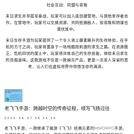
社会互动：同盟与背叛
末日求生并非孤军奋战，玩家可以加入或创建营地，与其他幸存者合
作。在营地中，玩家可以交换资源、共同抵御敌人，但背叛和阴谋也
潜伏其中。
末日生存手游为玩家提供了一个令人肾上腺素飙升的生存体验，在手
机的方寸之间，玩家将置身于一场残酷而刺激的求生之路。在资源匮
乏、危机四伏的废土中，玩家将淬炼自己的生存技能，体验末日求生
的百般滋味。这款游戏不仅是一款娱乐产品，更是一次发人深省的思
考，让人们在虚拟世界中领悟生存的真谛。
老飞飞手游：跨越时空的传奇征程，续写飞扬过往
2025-06-07 06:25:30
老飞飞手游，一款继承了端游《飞飞》经典元素的MMORPG手游，