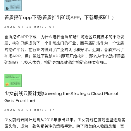
善盾挖矿app下载(善盾推出矿场APP，下载即挖矿！)
2026-01-28 09:00:01
善盾挖矿APP下载：为什么选择善盾矿场？随着区块链技术的不断发
展，挖矿已经成为了一个非常热门的行业，而善盾矿场作为一个优质
的挖矿平台，在行业内得到了广泛的认可和好评。近期，善盾推出了
矿场APP，用户通过下载该APP即可开始挖矿，那么为什么选择善盾
矿场呢？ 1.技术优势，挖矿更加高效稳定挖矿必须要有强...
少女前线云图计划(Unveiling the Strategic Cloud Plan of
Girls' Frontline)
2026-02-01 08:58:17
少女前线云图计划自从2016年推出以来，少女前线在游戏圈里逐渐崭
露头角，成为一款备受关注的策略手游。除了精美的人物画风和丰富