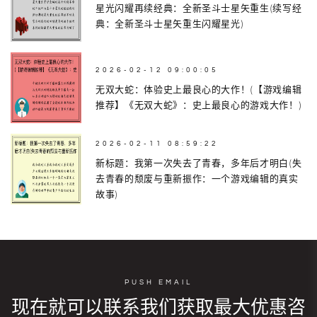
星光闪耀再续经典：全新圣斗士星矢重生(续写经
典：全新圣斗士星矢重生闪耀星光)
2026-02-12 09:00:05
无双大蛇：体验史上最良心的大作！(【游戏编辑
推荐】《无双大蛇》：史上最良心的游戏大作！)
2026-02-11 08:59:22
新标题：我第一次失去了青春，多年后才明白(失
去青春的颓废与重新振作：一个游戏编辑的真实
故事)
PUSH EMAIL
现在就可以联系我们获取最大优惠咨